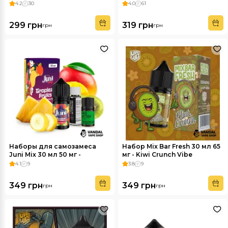
Apple
4.2
30
4.0
61
299 грн
319 грн
грн
грн
Наборы для самозамеса
Набор Mix Bar Fresh 30 мл 65
Juni Mix 30 мл 50 мг -
мг - Kiwi Crunch Vibe
Tropical Fruits
4.1
9
3.8
9
349 грн
349 грн
грн
грн