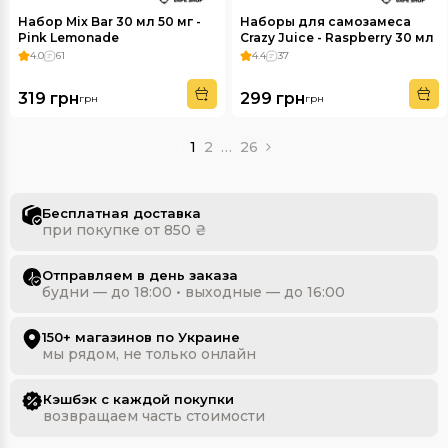
Набор Mix Bar 30 мл 50 мг -
Наборы для самозамеса
Pink Lemonade
Crazy Juice - Raspberry 30 мл
65 мг
4.0
61
4.4
37
319 грн
299 грн
грн
грн
1
2
…
26
Бесплатная доставка
при покупке от 850 ₴
Отправляем в день заказа
будни — до 18:00 • выходные — до 16:00
150+ магазинов по Украине
мы рядом, не только онлайн
Кэшбэк с каждой покупки
возвращаем часть стоимости