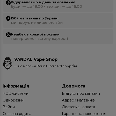
Відправляємо в день замовлення
будні — до 18:00 • вихідні — до 16:00
150+ магазинів по Україні
ми поруч, не лише онлайн
Кешбек з кожної покупки
повертаємо частину вартості
VANDAL Vape Shop
— це мережа Вейп Шопів №1 в УкраЇні.
Інформація
Допомога
POD-системи
Відгуки про магазин
Одноразки
Адреси магазинів
Вейпи
Доставка і оплата
Сольова рідина
Гарантія та повернення