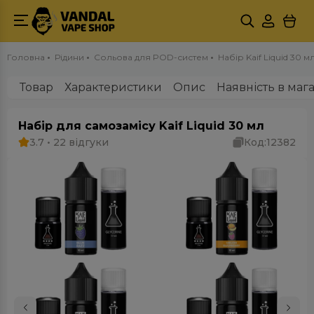
Головна
Рідини
Сольова для POD-систем
Набір Kaif Liquid 30 м
Товар
Характеристики
Опис
Наявність в маг
Набір для самозамісу Kaif Liquid 30 мл
3.7 • 22 відгуки
Код:
12382