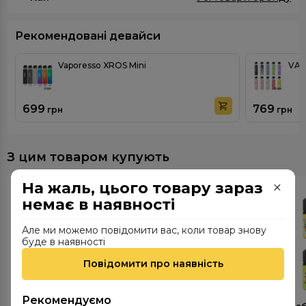
Рекомендовані девайси
Vaporesso XROS Mini
VAP
699
769
грн
грн
З цим товаром купують
На жаль, цього товару зараз
немає в наявності
Але ми можемо повідомити вас, коли товар знову
буде в наявності
Повідомити про наявність
Рекомендуємо