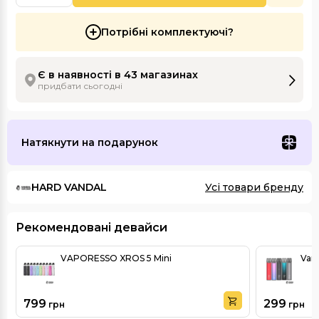
Потрібні комплектуючі?
Є в наявності в 43 магазинах
придбати сьогодні
Натякнути на подарунок
HARD VANDAL
Усі товари бренду
Рекомендовані девайси
VAPORESSO XROS 5 Mini
Vand
799
299
грн
грн