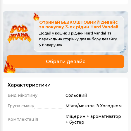
Отримай БЕЗКОШТОВНИЙ девайс
за покупку 3-ох рідин Hard Vandal!
Додай у кошик 3 рідини Hard Vandal та
переходь на сторінку для вибору девайсу
у подарунок
Обрати девайс
Характеристики
Вид нікотину
Сольовий
Група смаку
М'ята/ментол, З Холодком
Гліцерин + ароматизатор
Комплектація
+ бустер