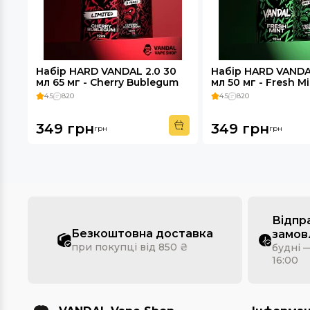
Набір HARD VANDAL 2.0 30
Набір HARD VANDA
мл 65 мг - Cherry Bublegum
мл 50 мг - Fresh Mi
4.5
820
4.5
820
349 грн
349 грн
грн
грн
Відпр
Безкоштовна доставка
замов
при покупці від 850 ₴
будні —
16:00