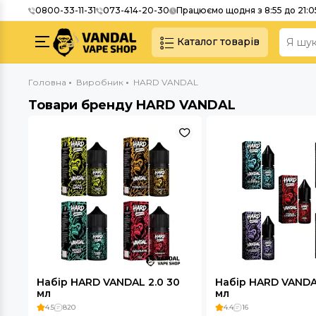
0800-33-11-31
073-414-20-30
Працюємо щодня з 8:55 до 21:0
Каталог товарів
Головна
Виробник
HARD VANDAL
Товари бренду HARD VANDAL
Набір HARD VANDAL 2.0 30
Набір HARD VANDAL
мл
мл
4.5
820
4.4
16