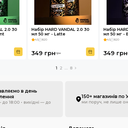
L 2.0 30
Набір HARD VANDAL 2.0 30
Набір HARD
nt
мл 50 мг - Latte
мл 50 мг - 
4.5
820
4.5
820
349 грн
349 грн
грн
1
2
…
8
авляємо в день
150+ магазинів по 
лення
ми поруч, не лише о
 до 18:00 • вихідні — до