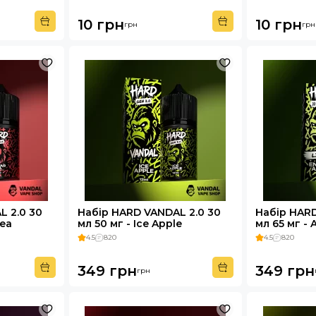
10 грн
10 грн
грн
грн
L 2.0 30
Набір HARD VANDAL 2.0 30
Набір HARD
Tea
мл 50 мг - Ice Apple
мл 65 мг - 
4.5
820
4.5
820
349 грн
349 грн
грн