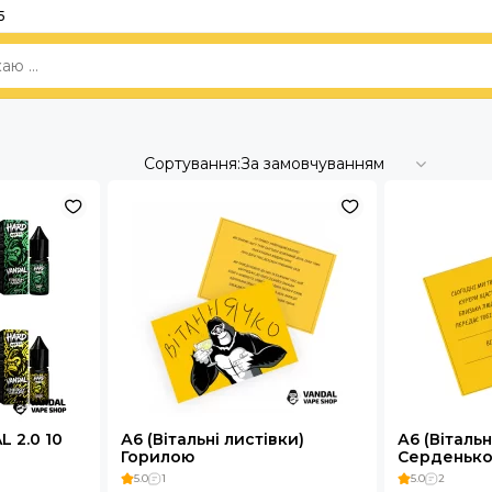
5
Сортування:
За замовчуванням
 2.0 10
А6 (Вітальні листівки)
А6 (Вітальн
Горилою
Серденьк
5.0
1
5.0
2