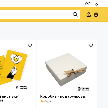
і листівки)
Коробка - подарункова
ом
4.8
4