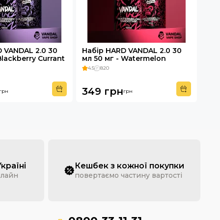
 VANDAL 2.0 30
Набір HARD VANDAL 2.0 30
Blackberry Currant
мл 50 мг - Watermelon
Smoothie
4.5
820
349 грн
грн
грн
Україні
Кешбек з кожної покупки
нлайн
повертаємо частину вартості