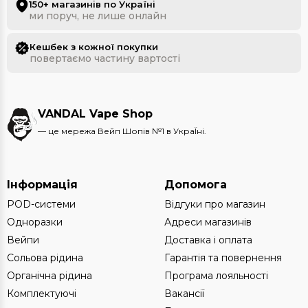
150+ магазинів по Україні
ми поруч, не лише онлайн
Кешбек з кожної покупки
повертаємо частину вартості
VANDAL Vape Shop
— це мережа Вейп Шопів №1 в УкраЇні.
Інформація
Допомога
POD-системи
Відгуки про магазин
Одноразки
Адреси магазинів
Вейпи
Доставка і оплата
Сольова рідина
Гарантія та повернення
Органічна рідина
Програма лояльності
Комплектуючі
Вакансії