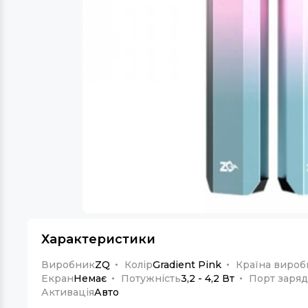
Характеристики
Виробник
ZQ
Колір
Gradient Pink
Країна вироб
Екран
Немає
Потужність
3,2 - 4,2 Вт
Порт заря
Активація
Авто