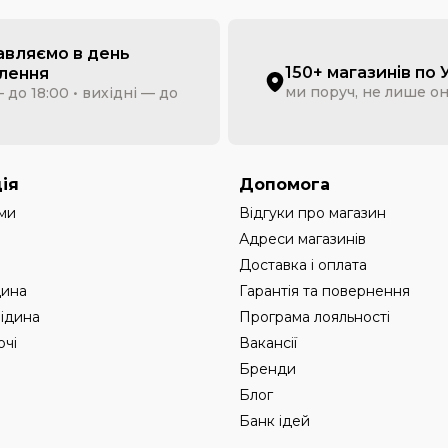
авляємо в день
150+ магазинів по 
лення
ми поруч, не лише о
 до 18:00 • вихідні — до
ія
Допомога
ми
Відгуки про магазин
Адреси магазинів
Доставка і оплата
дина
Гарантія та повернення
рідина
Програма лояльності
чі
Вакансії
Бренди
Блог
Банк ідей