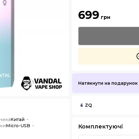
699
грн
Натякнути на подарунок
ZQ
ника
Китай
дки
Micro-USB
Комплектуючі