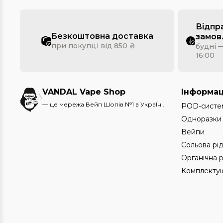
Відпр
Безкоштовна доставка
замов
при покупці від 850 ₴
будні —
16:00
VANDAL Vape Shop
Інформац
— це мережа Вейп Шопів №1 в УкраЇні.
POD-систе
Одноразки
Вейпи
Сольова рі
Органічна 
Комплектую