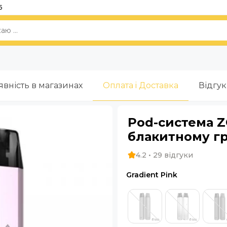
5
явність в магазинах
Оплата i Доставка
Відгу
Pod-система ZQ
блакитному гр
4.2 • 29 відгуки
Gradient Pink