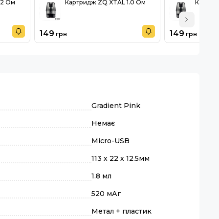
.2 Ом
Картридж ZQ XTAL 1.0 Ом
Картри
149
149
грн
грн
Gradient Pink
Немає
Micro-USB
113 х 22 х 12.5мм
1.8 мл
520 мАг
Метал + пластик