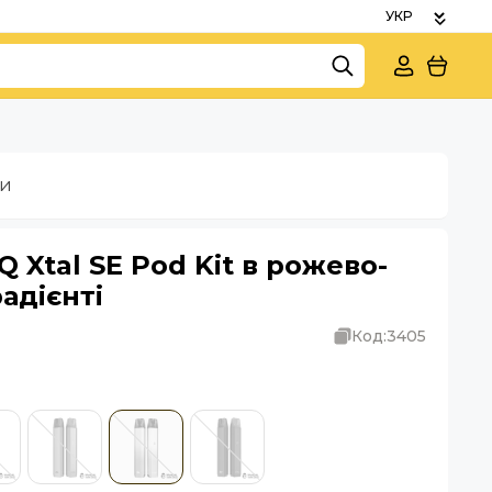
ки
 Xtal SE Pod Kit в рожево-
адієнті
Код:
3405