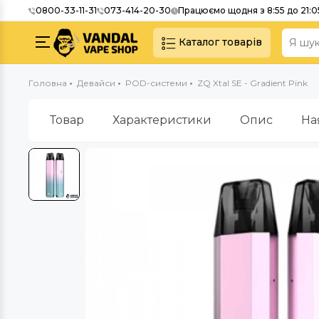
0800-33-11-31
073-414-20-30
Працюємо щодня з 8:55 до 21:0
Каталог товарів
Головна
Девайси
POD-системи
ZQ Xtal SE - Gradient Pink
Товар
Характеристики
Опис
На