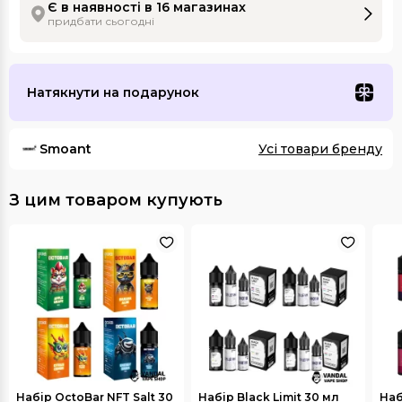
Є в наявності в 16 магазинах
придбати сьогодні
Натякнути на подарунок
Smoant
Усі товари бренду
З цим товаром купують
Набір OctoBar NFT Salt 30
Набір Black Limit 30 мл
Наб