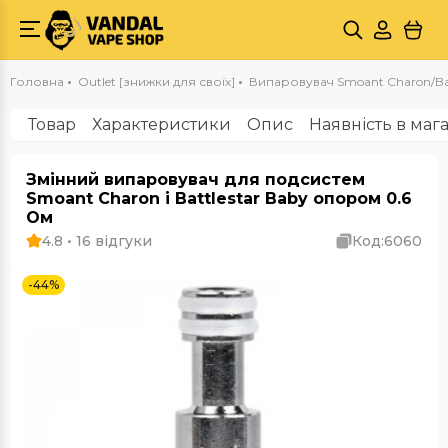
Головна
Outlet [знижки для своїх]
Випаровувач Smoant Charon/Bat
Товар
Характеристики
Опис
Наявність в маг
Змінний випаровувач для подсистем
Smoant Charon і Battlestar Baby опором 0.6
Ом
4.8 • 16 відгуки
Код:
6060
-44%
Outlet