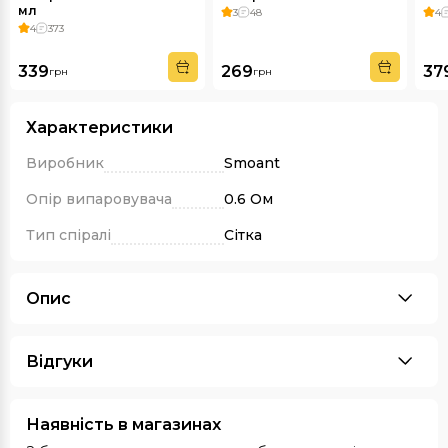
мл
3
48
4
4
373
339
269
37
грн
грн
Характеристики
Виробник
Smoant
Опір випаровувача
0.6 Ом
Тип спіралі
Сітка
Опис
Відгуки
Наявність в магазинах