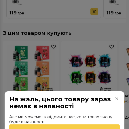
119
119
грн
грн
З цим товаром купують
Набір Blizz Plus 30 мл
Набір Punch 30 мл
Наб
На жаль, цього товару зараз
4
48
4
332
4
немає в наявності
-11%
349
Але ми можемо повідомити вас, коли товар знову
339
309
34
грн
грн
буде в наявності