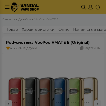
Головна
Девайси
VooPoo VMATE E
Товар
Характеристики
Опис
Наявність в маг
Pod-система VooPoo VMATE E (Original)
4.3 • 26 відгуки
Код:
7204