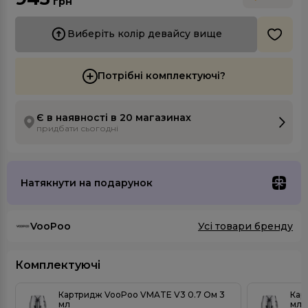
грн
Виберіть колір девайсу вище
Потрібні комплектуючі?
Є в наявності в 20 магазинах
придбати сьогодні
Натякнути на подарунок
VooPoo
Усі товари бренду
Комплектуючі
Картридж VooPoo VMATE V3 0.7 Ом 3
Кар
мл
мл