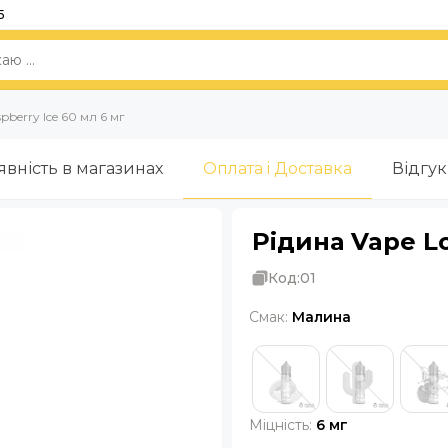
5
pberry Ice 60 мл 6 мг
явність в магазинах
Оплата i Доставка
Відгу
Рідина Vape Lo
Код:
01
Смак:
Малина
Міцність:
6 мг