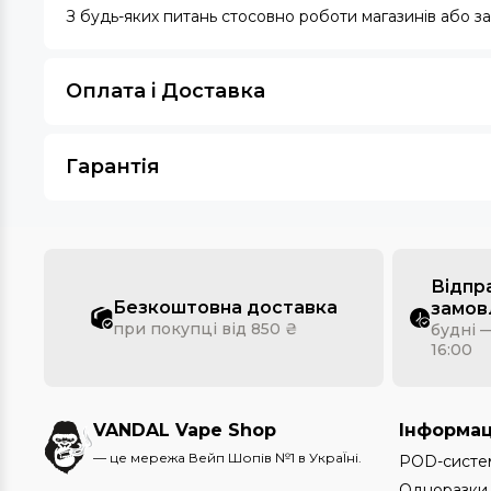
З будь-яких питань стосовно роботи магазинів або 
Оплата i Доставка
Гарантія
Відпр
Безкоштовна доставка
замов
при покупці від 850 ₴
будні —
16:00
VANDAL Vape Shop
Інформац
— це мережа Вейп Шопів №1 в УкраЇні.
POD-систе
Одноразки