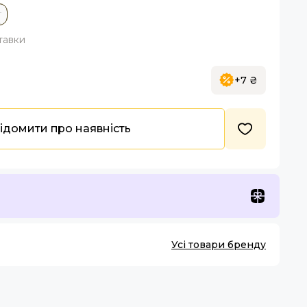
г
тавки
+7 ₴
ідомити про наявність
Усі товари бренду