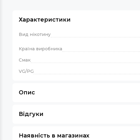
Характеристики
Вид нікотину
Країна виробника
Смак
VG/PG
Опис
Відгуки
Наявність в магазинах