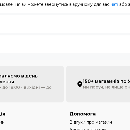
замовлення ви можете звернутись в зручному для вас
чаті
або 
авляємо в день
150+ магазинів по 
лення
ми поруч, не лише о
 до 18:00 • вихідні — до
ія
Допомога
ми
Відгуки про магазин
Адреси магазинів