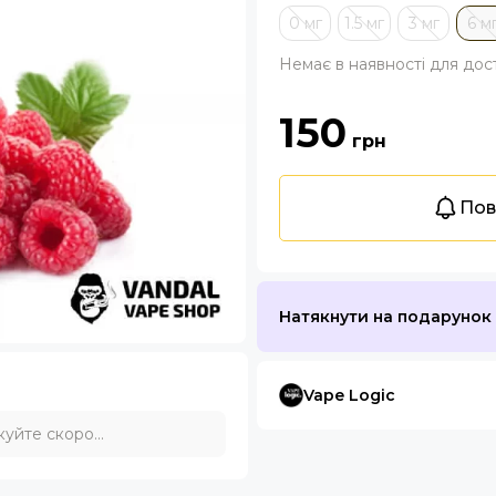
0 мг
1.5 мг
3 мг
6 м
Немає в наявності для дос
150
грн
Пов
Натякнути на подарунок
Vape Logic
уйте скоро...