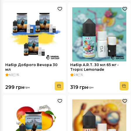
Набір Доброго Вечора 30
Набір A.R.T. 30 мл 65 мг -
мл
Tropic Lemonade
4.0
15
2.8
5
299 грн
319 грн
грн
грн