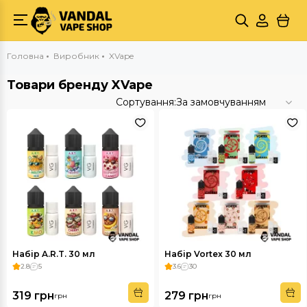
Головна
Виробник
XVape
Товари бренду XVape
Сортування:
За замовчуванням
Набір A.R.T. 30 мл
Набір Vortex 30 мл
2.8
5
3.6
30
319 грн
279 грн
грн
грн