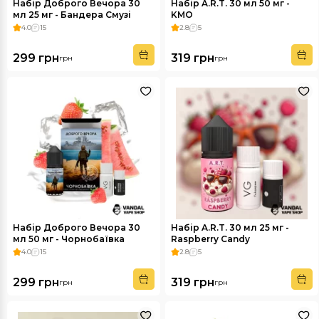
Набір Доброго Вечора 30
Набір A.R.T. 30 мл 50 мг -
мл 25 мг - Бандера Смузі
KMO
4.0
15
2.8
5
299 грн
319 грн
грн
грн
Набір Доброго Вечора 30
Набір A.R.T. 30 мл 25 мг -
мл 50 мг - Чорнобаївка
Raspberry Candy
4.0
15
2.8
5
299 грн
319 грн
грн
грн