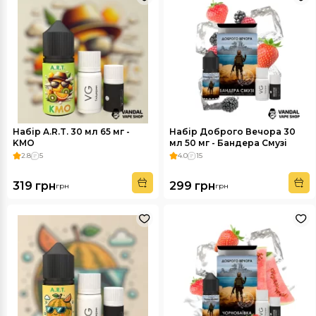
Набір A.R.T. 30 мл 65 мг -
Набір Доброго Вечора 30
KMO
мл 50 мг - Бандера Смузі
2.8
5
4.0
15
319 грн
299 грн
грн
грн