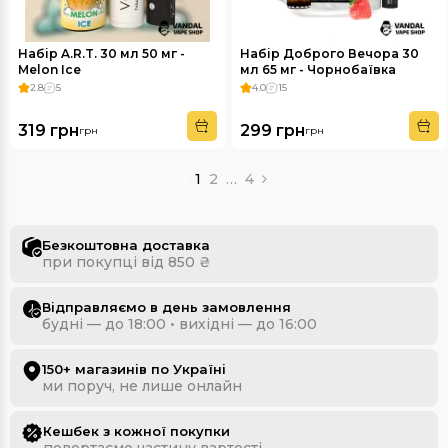
Набір A.R.T. 30 мл 50 мг -
Набір Доброго Вечора 30
Melon Ice
мл 65 мг - Чорнобаївка
2.8
5
4.0
15
319 грн
299 грн
грн
грн
1
2
…
4
Безкоштовна доставка
при покупці від 850 ₴
Відправляємо в день замовлення
будні — до 18:00 • вихідні — до 16:00
150+ магазинів по Україні
ми поруч, не лише онлайн
Кешбек з кожної покупки