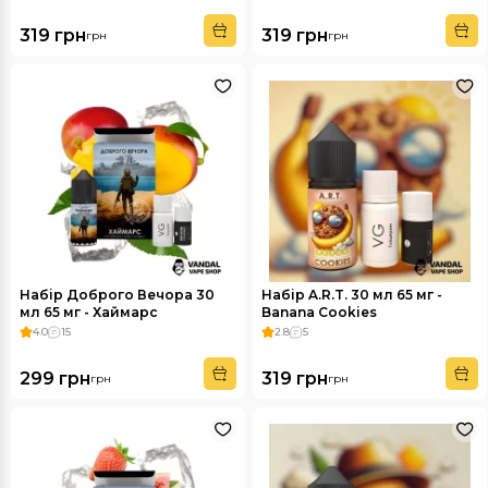
319 грн
319 грн
грн
грн
Набір Доброго Вечора 30
Набір A.R.T. 30 мл 65 мг -
мл 65 мг - Хаймарс
Banana Cookies
4.0
15
2.8
5
299 грн
319 грн
грн
грн