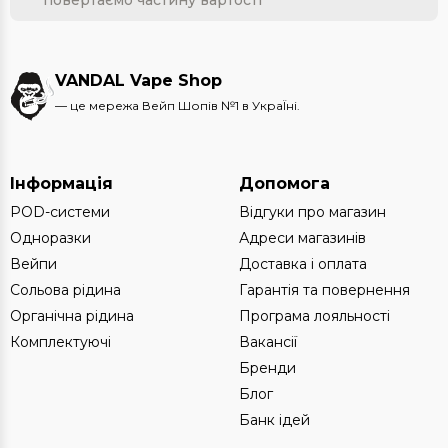
повертаємо частину вартості
VANDAL Vape Shop
— це мережа Вейп Шопів №1 в УкраЇні.
Інформація
Допомога
POD-системи
Відгуки про магазин
Одноразки
Адреси магазинів
Вейпи
Доставка і оплата
Сольова рідина
Гарантія та повернення
Органічна рідина
Програма лояльності
Комплектуючі
Вакансії
Бренди
Блог
Банк ідей