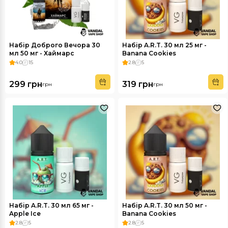
Набір Доброго Вечора 30
Набір A.R.T. 30 мл 25 мг -
мл 50 мг - Хаймарс
Banana Cookies
4.0
15
2.8
5
299 грн
319 грн
грн
грн
Набір A.R.T. 30 мл 65 мг -
Набір A.R.T. 30 мл 50 мг -
Apple Ice
Banana Cookies
2.8
5
2.8
5