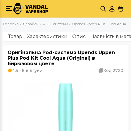
Головна
Девайси
POD-системи
Upends Uppen Plus - Cool Aqua
Товар
Характеристики
Опис
Наявність в маг
Оригінальна Pod-система Upends Uppen
Plus Pod Kit Cool Aqua (Original) в
бирюзовом цвете
4.5 • 8 відгуки
Код:
2720