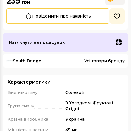
239
грн
Повідомити про наявність
Натякнути на подарунок
South Bridge
Усі товари бренду
Характеристики
Вид нікотину
Солевой
З Холодком, Фруктові,
Група смаку
Ягідні
Країна виробника
Украина
Міцність нікотину
45 мг