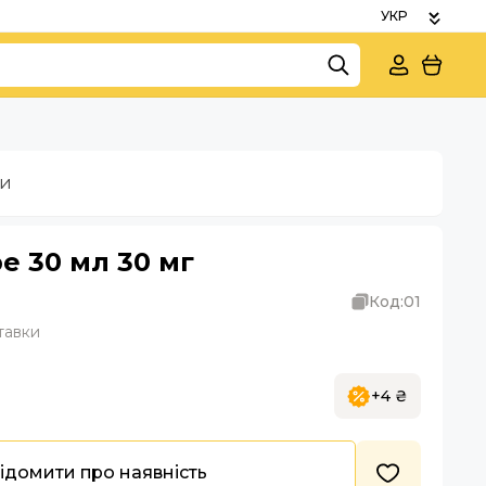
ки
e 30 мл 30 мг
Код:
01
тавки
+4 ₴
ідомити про наявність