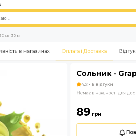
5
30 мл 30 мг
явність в магазинах
Оплата i Доставка
Відгу
Сольник - Grap
4.2 • 6 відгуки
Немає в наявності для дос
89
грн
Пов