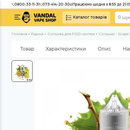
0800-33-11-31
073-414-20-30
Працюємо щодня з 8:55 до 21:0
Каталог товарів
Головна
Рідини
Сольова для POD-систем
Сольник - Grape 
Товар
Характеристики
Опис
На