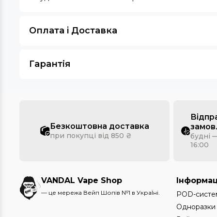
Оплата i Доставка
Гарантія
Відпр
Безкоштовна доставка
замов
при покупці від 850 ₴
будні —
16:00
VANDAL Vape Shop
Інформац
— це мережа Вейп Шопів №1 в УкраЇні.
POD-систе
Одноразки