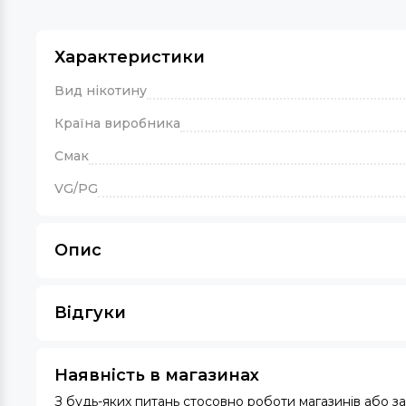
Характеристики
Вид нікотину
Країна виробника
Смак
VG/PG
Опис
Відгуки
Наявність в магазинах
З будь-яких питань стосовно роботи магазинів або 