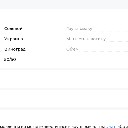
Солевой
Група смаку
Украина
Міцність нікотину
Виноград
Об'єм
50/50
замовлення ви можете звернутись в зручному для вас
чаті
або 