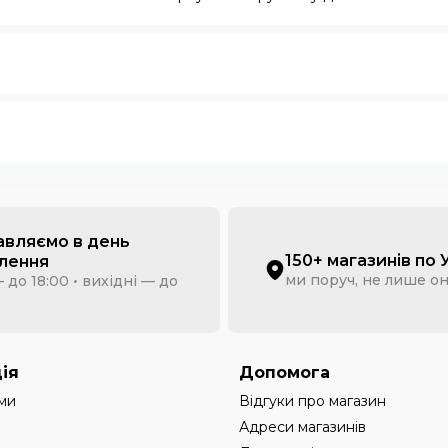
авляємо в день
150+ магазинів по 
лення
ми поруч, не лише о
 до 18:00 • вихідні — до
ія
Допомога
ми
Відгуки про магазин
Адреси магазинів