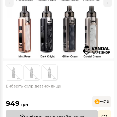
Виберіть колір девайсу вище
949
+47 ₴
грн
Виберіть колір девайсу вище