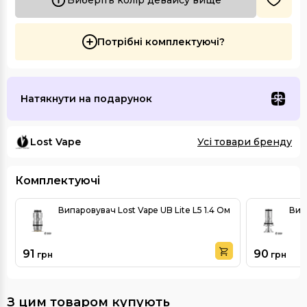
Потрібні комплектуючі?
Натякнути на подарунок
Lost Vape
Усі товари бренду
Комплектуючі
Випаровувач Lost Vape UB Lite L5 1.4 Ом
Випа
91
90
грн
грн
З цим товаром купують