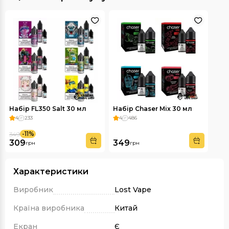
Набір FL350 Salt 30 мл
Набір Chaser Mix 30 мл
4
233
4
486
-11%
349
309
349
грн
грн
Характеристики
Виробник
Lost Vape
Країна виробника
Китай
Екран
Є