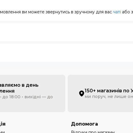
замовлення ви можете звернутись в зручному для вас
чаті
або 
авляємо в день
150+ магазинів по 
лення
ми поруч, не лише о
 до 18:00 • вихідні — до
ія
Допомога
ми
Відгуки про магазин