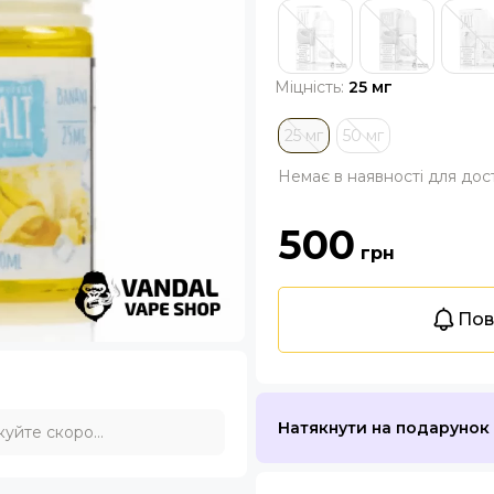
Міцність:
25 мг
25 мг
50 мг
Немає в наявності для дос
500
грн
Пов
Натякнути на подарунок
уйте скоро...