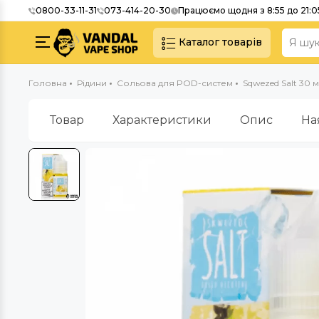
0800-33-11-31
073-414-20-30
Працюємо щодня з 8:55 до 21:0
Каталог товарів
Головна
Рідини
Сольова для POD-систем
Sqwezed Salt 30 м
Товар
Характеристики
Опис
На