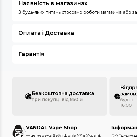
Наявність в магазинах
З будь-яких питань стосовно роботи магазинів або 
Оплата i Доставка
Гарантія
Відпр
Безкоштовна доставка
замов
при покупці від 850 ₴
будні —
16:00
VANDAL Vape Shop
Інформац
— це мережа Вейп Шопів №1 в УкраЇні.
POD-систе