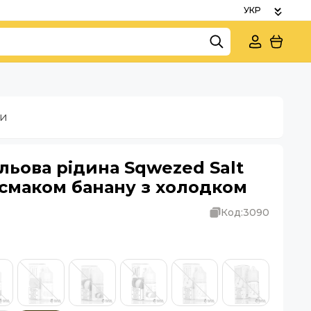
ки
льова рідина Sqwezed Salt
і смаком банану з холодком
Код:
3090