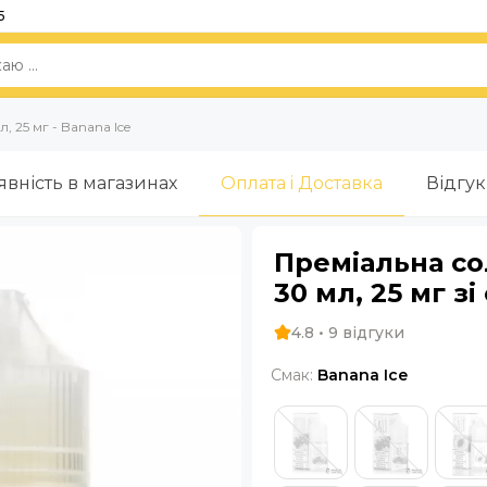
5
л, 25 мг - Banana Ice
явність в магазинах
Оплата i Доставка
Відгу
Преміальна со
30 мл, 25 мг з
4.8 • 9 відгуки
Смак:
Banana Ice