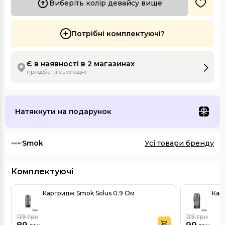
Виберіть колір девайсу вище
Потрібні комплектуючі?
Є в наявності в 2 магазинах
придбати сьогодні
Натякнути на подарунок
Smok
Усі товари бренду
Комплектуючі
Картридж Smok Solus 0.9 Ом
Кар
119
грн
119
грн