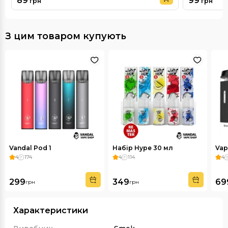
89
99
грн
грн
З цим товаром купують
Vandal Pod 1
Набір Hype 30 мл
Vap
4
174
4
114
4
299
349
69
грн
грн
Характеристики