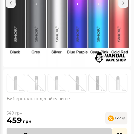
Виберіть колір девайсу вище
549
грн
459
+22 ₴
грн