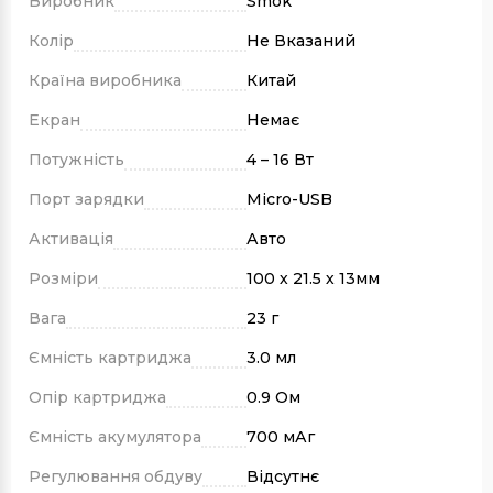
Виробник
Smok
Колір
Не Вказаний
Країна виробника
Китай
Екран
Немає
Потужність
4 – 16 Вт
Порт зарядки
Micro-USB
Активація
Авто
Розміри
100 х 21.5 х 13мм
Вага
23 г
Ємність картриджа
3.0 мл
Опір картриджа
0.9 Ом
Ємність акумулятора
700 мАг
Регулювання обдуву
Відсутнє