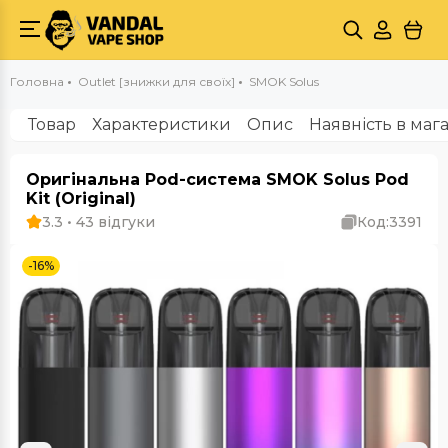
Головна
Outlet [знижки для своїх]
SMOK Solus
Товар
Характеристики
Опис
Наявність в маг
Оригінальна Pod-система SMOK Solus Pod
Kit (Original)
3.3 • 43 відгуки
Код:
3391
-16%
Outlet