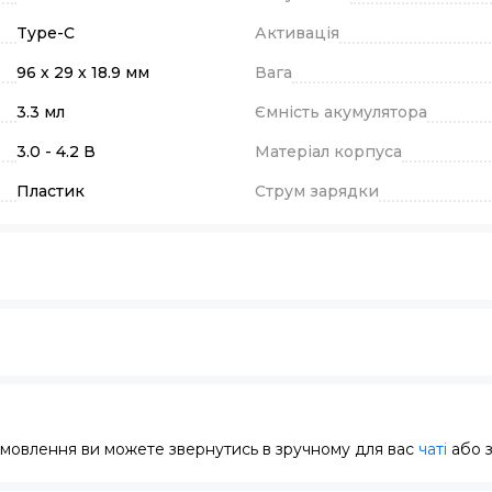
Type-C
Активація
96 х 29 х 18.9 мм
Вага
3.3 мл
Ємність акумулятора
3.0 - 4.2 В
Матеріал корпуса
Пластик
Струм зарядки
замовлення ви можете звернутись в зручному для вас
чаті
або 