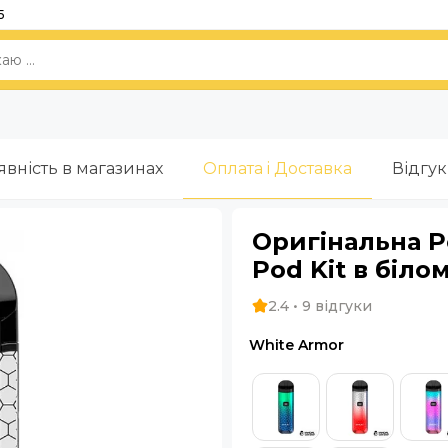
5
явність в магазинах
Оплата i Доставка
Відгу
Оригінальна 
Pod Kit в біло
2.4 • 9 відгуки
White Armor