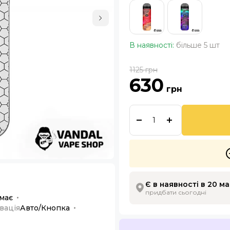
В наявності:
більше 5 шт
1125
грн
630
грн
Є в наявності в 20 м
придбати сьогодні
має
вація
Авто/Кнопка