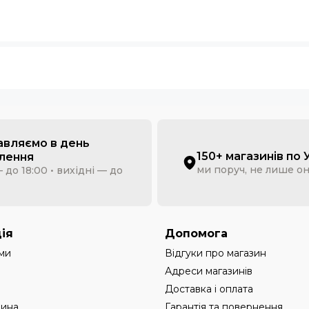
авляємо в день
150+ магазинів по 
лення
ми поруч, не лише о
 до 18:00 • вихідні — до
ія
Допомога
ми
Відгуки про магазин
Адреси магазинів
Доставка і оплата
дина
Гарантія та повернення