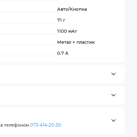
Авто/Кнопка
71 г
1100 мАг
Метал + пластик
0.7 А
за телефоном
073-414-20-30