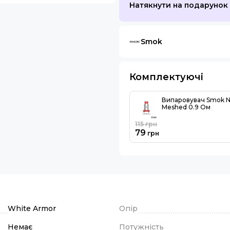
Натякнути на подарунок
Smok
Комплектуючі
Випаровувач Smok N
Meshed 0.9 Ом
115
грн
79
грн
White Armor
Опір
Немає
Потужність