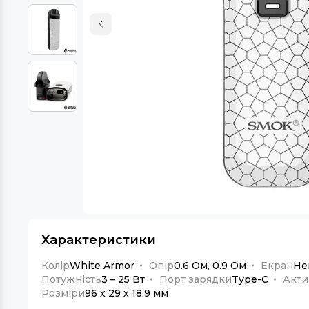
Характеристики
Колір
White Armor
Опір
0.6 Ом, 0.9 Ом
Екран
Не
Потужність
3 – 25 Вт
Порт зарядки
Type-C
Акти
Розміри
96 х 29 х 18.9 мм