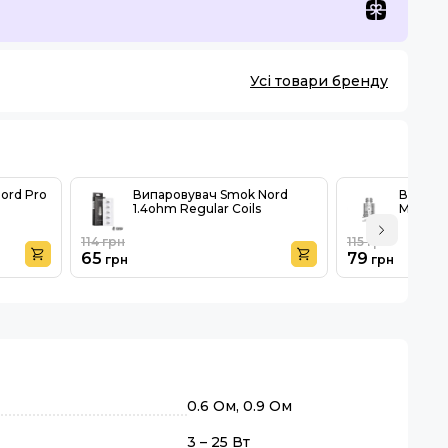
Усі товари бренду
ord Pro
Випаровувач Smok Nord
Випаро
1.4ohm Regular Coils
Meshed
114
грн
115
грн
65
79
грн
грн
0.6 Ом, 0.9 Ом
3 – 25 Вт