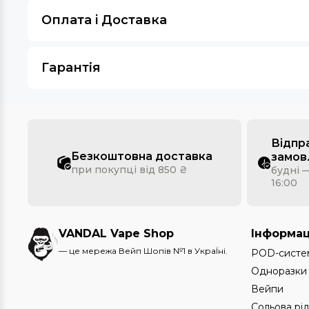
Оплата i Доставка
Гарантія
Відпр
Безкоштовна доставка
замов
при покупці від 850 ₴
будні —
16:00
VANDAL Vape Shop
Інформац
— це мережа Вейп Шопів №1 в УкраЇні.
POD-систе
Одноразки
Вейпи
Сольова рі