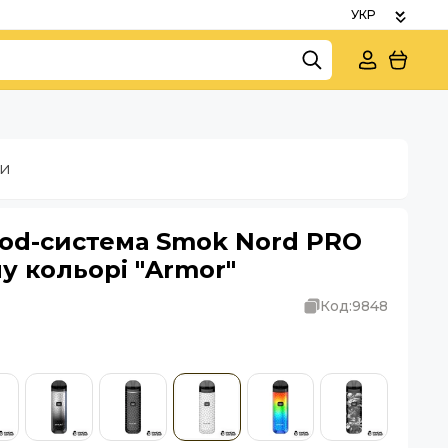
ки
Pod-система Smok Nord PRO
му кольорі "Armor"
Код:
9848