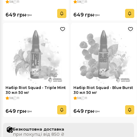
3.8
11
3.8
11
649 грн
649 грн
грн
грн
Набір Riot Squad - Triple Mint
Набір Riot Squad - Blue Burst
30 мл 50 мг
30 мл 50 мг
3.8
11
3.8
11
649 грн
649 грн
грн
грн
Безкоштовна доставка
при покупці від 850 ₴