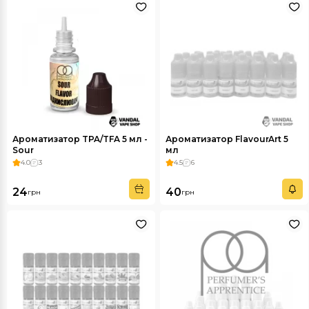
Ароматизатор TPA/TFA 5 мл -
Ароматизатор FlavourArt 5
Sour
мл
4.0
3
4.5
6
24
40
грн
грн