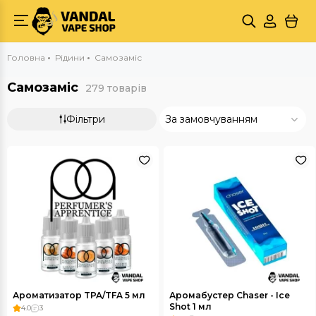
Головна
Рідини
Самозаміс
Самозаміс
279 товарів
Фільтри
За замовчуванням
Ароматизатор TPA/TFA 5 мл
Аромабустер Chaser - Ice
Shot 1 мл
4.0
3