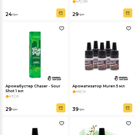
4.7
20
24
29
грн
грн
Аромабустер Chaser - Sour
Ароматизатор Muren 5 мл
Shot 1 мл
4.0
4
4.7
3
29
39
грн
грн