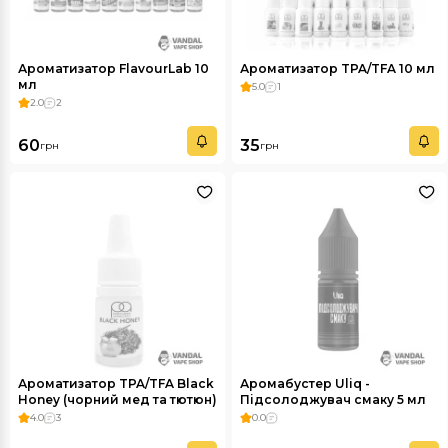
Ароматизатор FlavourLab 10
Ароматизатор TPA/TFA 10 мл
мл
5.0
1
2.0
2
60
35
грн
грн
Ароматизатор TPA/TFA Black
Аромабустер Uliq -
Honey (чорний мед та тютюн)
Підсолоджувач смаку 5 мл
5 мл
4.0
3
0.0