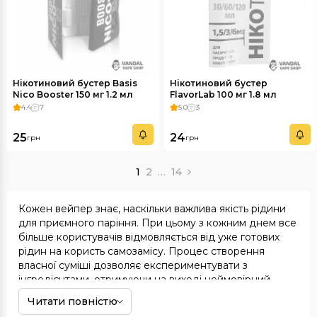
Нікотиновий бустер Basis
Нікотиновий бустер
Nico Booster 150 мг 1.2 мл
FlavorLab 100 мг 1.8 мл
4.4
7
5.0
3
25
24
грн
грн
1
2
…
14
Кожен вейпер знає, наскільки важлива якість рідини
для приємного паріння. При цьому з кожним днем все
більше користувачів відмовляється від уже готових
рідин на користь самозамісу. Процес створення
власної суміші дозволяє експериментувати з
інгредієнтами, отримуючи на виході неймовірний
смак. У цьому вам допоможе ароматизатор для вейпа,
Читати повністю
який ви можете купити в нашому інтернет-магазині