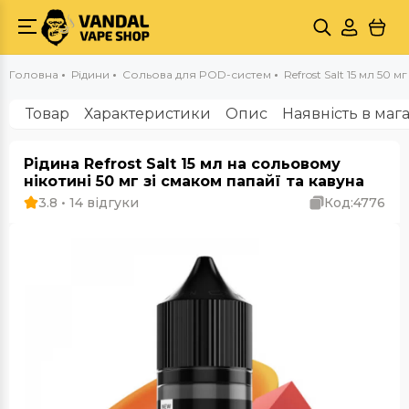
Головна
Рідини
Сольова для POD-систем
Refrost Salt 15 мл 50 
Товар
Характеристики
Опис
Наявність в маг
Рідина Refrost Salt 15 мл на сольовому
нікотині 50 мг зі смаком папайї та кавуна
3.8 • 14 відгуки
Код:
4776