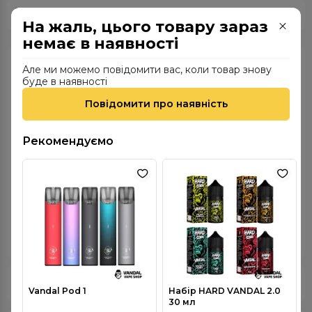
Wick&Wire
Усі товари бренду
На жаль, цього товару зараз
немає в наявності
Характеристики
Але ми можемо повідомити вас, коли товар знову
буде в наявності
Вид нікотину
Органічний
Повідомити про наявність
Група смаку
Фруктові
Країна виробника
Україна
Рекомендуємо
Міцність нікотину
0 мг
Смак
Custard Vanguard
Об'єм
30 мл
VG/PG
70/30
Опис
Vandal Pod 1
Набір HARD VANDAL 2.0
30 мл