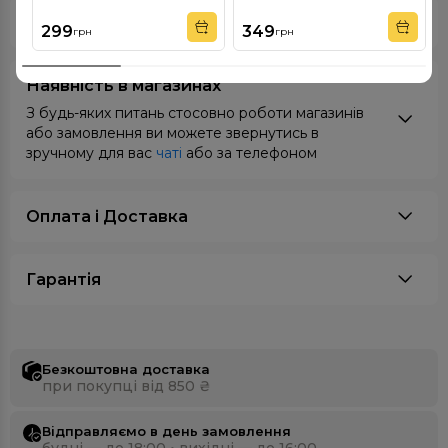
Відгуки
299
349
грн
грн
Наявність в магазинах
З будь-яких питань стосовно роботи магазинів
або замовлення ви можете звернутись в
зручному для вас
чаті
або за телефоном
Оплата i Доставка
Гарантія
Безкоштовна доставка
при покупці від 850 ₴
Відправляємо в день замовлення
будні — до 18:00 • вихідні — до 16:00