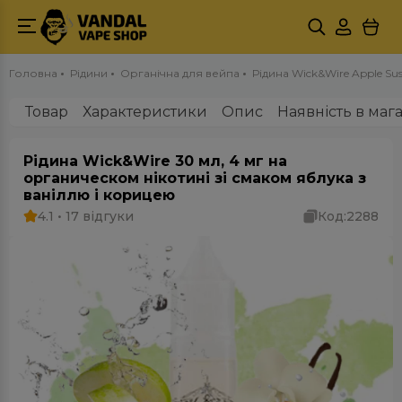
Головна
Рідини
Органічна для вейпа
Рідина Wick&Wire Apple Sus
Товар
Характеристики
Опис
Наявність в маг
Рідина Wick&Wire 30 мл, 4 мг на
органическом нікотині зі смаком яблука з
ваніллю і корицею
4.1 • 17 відгуки
Код:
2288