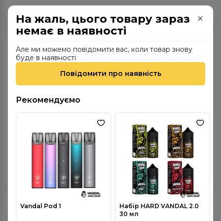
Wick&Wire
Усі товари бренду
На жаль, цього товару зараз
немає в наявності
Характеристики
Але ми можемо повідомити вас, коли товар знову
буде в наявності
Вид нікотину
Органічний
Повідомити про наявність
Група смаку
Фруктові
Країна виробника
Україна
Рекомендуємо
Міцність нікотину
4 мг
Смак
Apple Suspicious
Об'єм
30 мл
VG/PG
70/30
Опис
Vandal Pod 1
Набір HARD VANDAL 2.0
30 мл