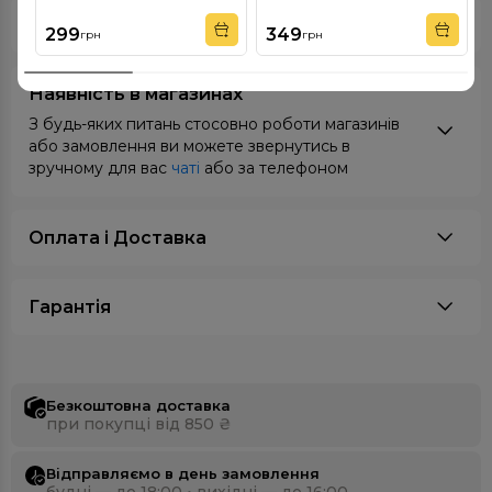
Відгуки
299
349
грн
грн
Наявність в магазинах
З будь-яких питань стосовно роботи магазинів
або замовлення ви можете звернутись в
зручному для вас
чаті
або за телефоном
Оплата i Доставка
Гарантія
Безкоштовна доставка
при покупці від 850 ₴
Відправляємо в день замовлення
будні — до 18:00 • вихідні — до 16:00