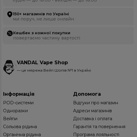
150+ магазинів по Україні
ми поруч, не лише онлайн
Кешбек з кожної покупки
повертаємо частину вартості
VANDAL Vape Shop
— це мережа Вейп Шопів №1 в УкраЇні.
Інформація
Допомога
POD-системи
Відгуки про магазин
Одноразки
Адреси магазинів
Вейпи
Доставка і оплата
Сольова рідина
Гарантія та повернення
Органічна рідина
Програма лояльності