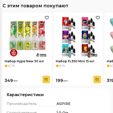
С этим товаром покупают
Набор Hype New 30 мл
Набор FL350 Mini 15 мл
Наб
4
72
4
9
4
349
199
31
грн
грн
Характеристики
Производитель
ASPIRE
Сопротивление
1.0 Ом