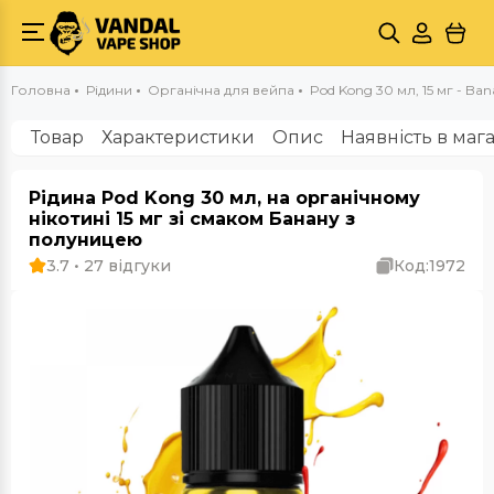
Головна
Рідини
Органічна для вейпа
Pod Kong 30 мл, 15 мг - Ban
Товар
Характеристики
Опис
Наявність в маг
Рідина Pod Kong 30 мл, на органічному
нікотині 15 мг зі смаком Банану з
полуницею
3.7 • 27 відгуки
Код:
1972