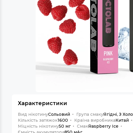
Характеристики
Вид нікотину
Сольовий
Група смаку
Ягідні, З Хо
Кількість затяжок
1600
Країна виробника
Китай
Міцність нікотину
50 мг
Смак
Raspberry Ice
Ємність акумулятора
850 мАг