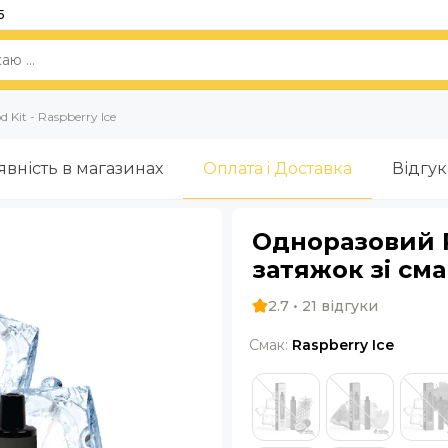
5
 Kit - Raspberry Ice
явність в магазинах
Оплата i Доставка
Відгу
Одноразовий P
затяжок зі см
2.7 • 21 відгуки
Смак:
Raspberry Ice