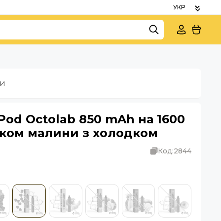
ки
od Octolab 850 mAh на 1600
аком малини з холодком
Код:
2844