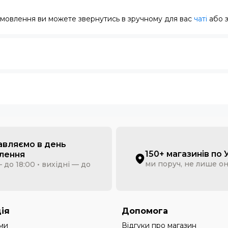
замовлення ви можете звернутись в зручному для вас
чаті
або 
авляємо в день
150+ магазинів по 
лення
ми поруч, не лише о
 до 18:00 • вихідні — до
ія
Допомога
ми
Відгуки про магазин