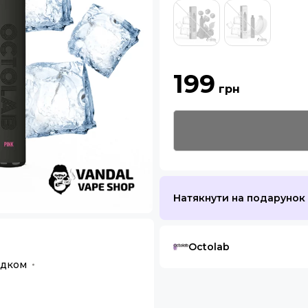
199
грн
Натякнути на подарунок
Octolab
лодком