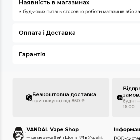
Наявність в магазинах
З будь-яких питань стосовно роботи магазинів або 
Оплата i Доставка
Гарантія
Відпр
Безкоштовна доставка
замов
при покупці від 850 ₴
будні —
16:00
VANDAL Vape Shop
Інформац
— це мережа Вейп Шопів №1 в УкраЇні.
POD-систе