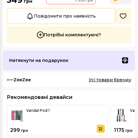
349
– 309 грн
грн
Повідомити про наявність
Потрібні комплектуючі?
Натякнути на подарунок
ZeeZee
Усі товари бренду
Рекомендовані девайси
Vandal Pod 1
Vap
299
1175
грн
грн