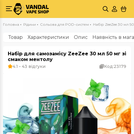
Головна
Рідини
Сольова для POD-систем
Набір ZeeZee 30 мл 50
Товар
Характеристики
Опис
Наявність в маг
Набір для самозамісу ZeeZee 30 мл 50 мг зі
смаком ментолу
4.1 • 43 відгуки
Код:
23179