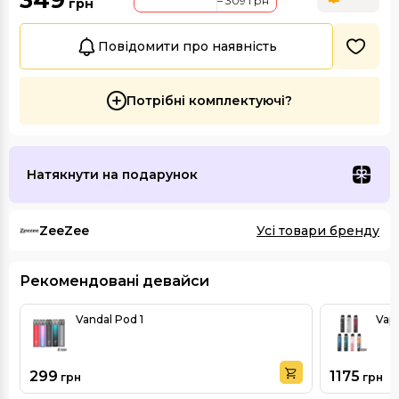
349
– 309 грн
грн
Повідомити про наявність
Потрібні комплектуючі?
Натякнути на подарунок
ZeeZee
Усі товари бренду
Рекомендовані девайси
Vandal Pod 1
Vap
299
1175
грн
грн