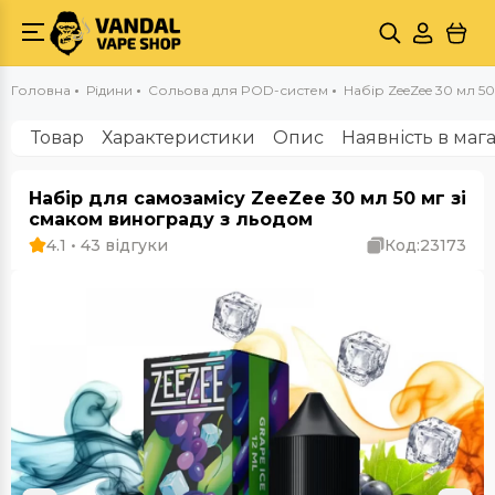
Головна
Рідини
Сольова для POD-систем
Набір ZeeZee 30 мл 50 
Товар
Характеристики
Опис
Наявність в маг
Набір для самозамісу ZeeZee 30 мл 50 мг зі
смаком винограду з льодом
4.1 • 43 відгуки
Код:
23173