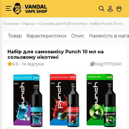
Головна
Рідини
Сольова для POD-систем
Набір Punch 10 мл
Товар
Характеристики
Опис
Наявність в маг
Набір для самозамісу Punch 10 мл на
сольовому нікотині
4.3 • 14 відгуки
Код:
7770241