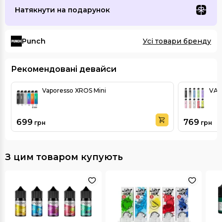
Натякнути на подарунок
Punch
Усі товари бренду
Рекомендовані девайси
Vaporesso XROS Mini
VAP
699
769
грн
грн
З цим товаром купують