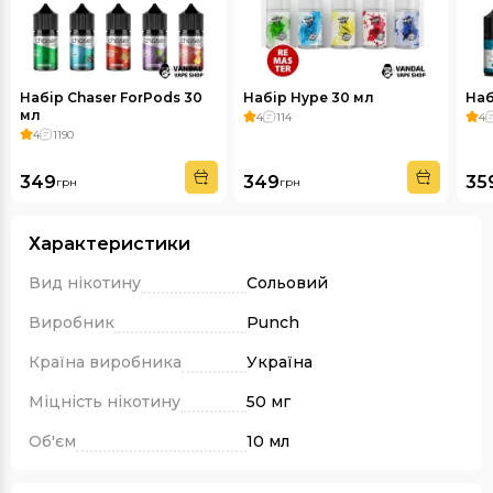
Набір Chaser ForPods 30
Набір Hype 30 мл
Наб
мл
4
114
4
4
1190
349
349
35
грн
грн
Характеристики
Вид нікотину
Сольовий
Виробник
Punch
Країна виробника
Україна
Міцність нікотину
50 мг
Об'єм
10 мл