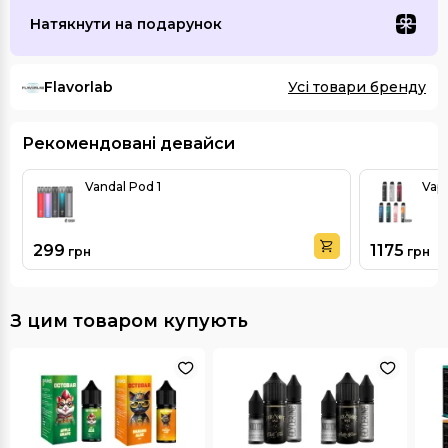
Натякнути на подарунок
Flavorlab
Усі товари бренду
Рекомендовані девайси
Vandal Pod 1
Vap
299
1175
грн
грн
З цим товаром купують