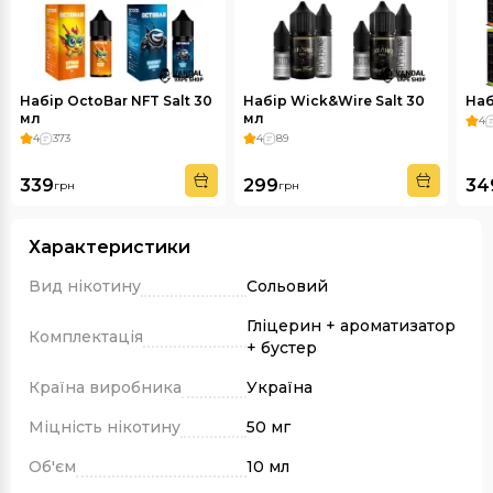
Набір OctoBar NFT Salt 30
Набір Wick&Wire Salt 30
Наб
мл
мл
4
4
373
4
89
339
299
34
грн
грн
Характеристики
Вид нікотину
Сольовий
Гліцерин + ароматизатор
Комплектація
+ бустер
Країна виробника
Україна
Міцність нікотину
50 мг
Об'єм
10 мл