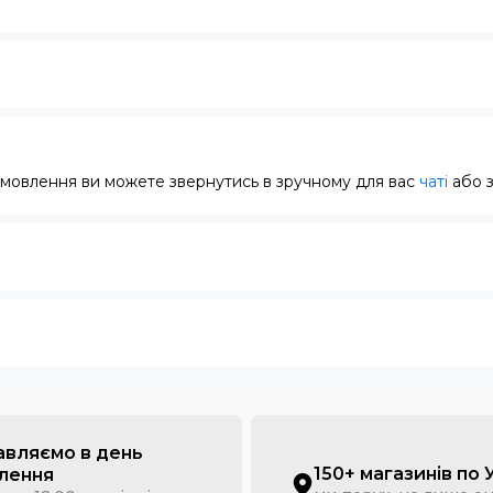
замовлення ви можете звернутись в зручному для вас
чаті
або 
авляємо в день
150+ магазинів по 
лення