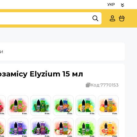
ки
замісу Elyzium 15 мл
Код:
7770153