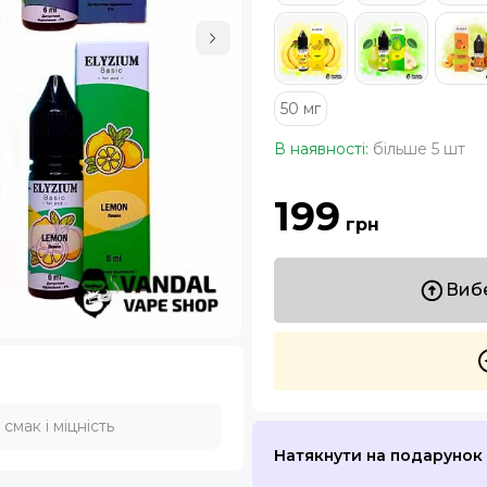
50 мг
В наявності:
більше 5 шт
199
грн
Вибе
мак і міцність
Натякнути на подарунок