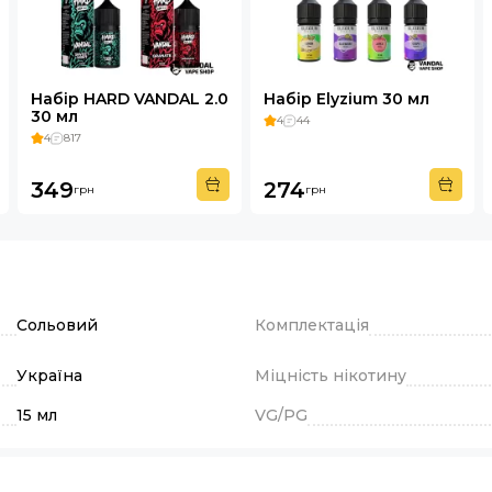
Набір HARD VANDAL 2.0
Набір Elyzium 30 мл
30 мл
4
44
4
817
349
274
грн
грн
Сольовий
Комплектація
Україна
Міцність нікотину
15 мл
VG/PG