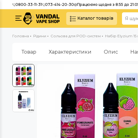
0800-33-11-31
073-414-20-30
Працюємо щодня з 8:55 до 21:0
Каталог товарів
Головна
Рідини
Сольова для POD-систем
Набір Elyzium 15
Товар
Характеристики
Опис
На