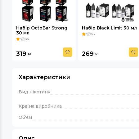
Набір OctoBar Strong
Набір Black Limit 30 мл
30 мл
3
48
3
44
319
269
грн
грн
Характеристики
Вид нікотину
Країна виробника
Об'єм
Опис