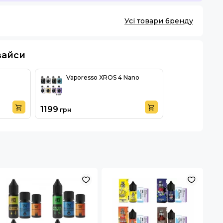
Усі товари бренду
вайси
Vaporesso XROS 4 Nano
1199
грн