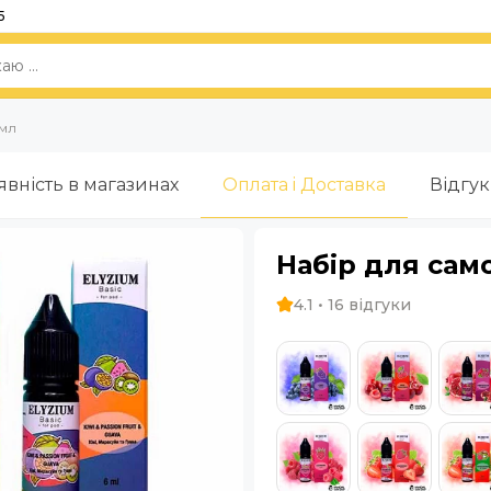
5
 мл
явність в магазинах
Оплата i Доставка
Відгу
Набір для само
4.1 • 16 відгуки