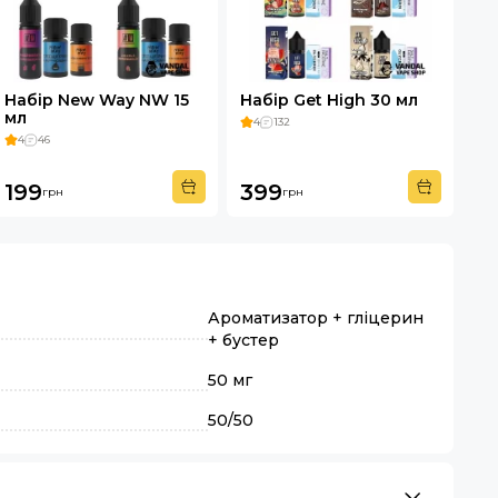
Набір New Way NW 15
Набір Get High 30 мл
мл
4
132
4
46
199
399
грн
грн
Ароматизатор + гліцерин
+ бустер
50 мг
50/50