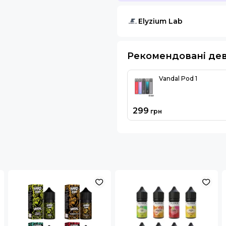
Elyzium Lab
Рекомендовані де
Vandal Pod 1
299
грн