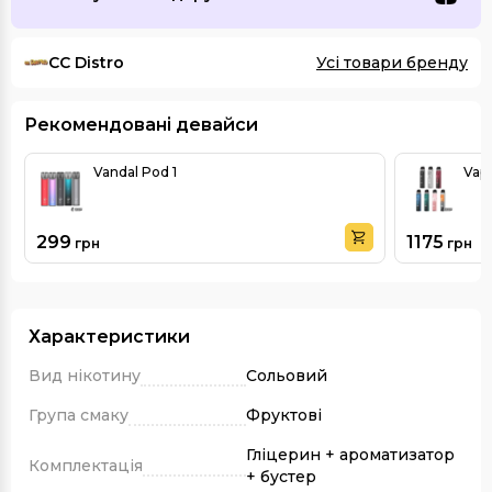
CC Distro
Усі товари бренду
Рекомендовані девайси
Vandal Pod 1
Vap
299
1175
грн
грн
Характеристики
Вид нікотину
Сольовий
Група смаку
Фруктові
Гліцерин + ароматизатор
Комплектація
+ бустер