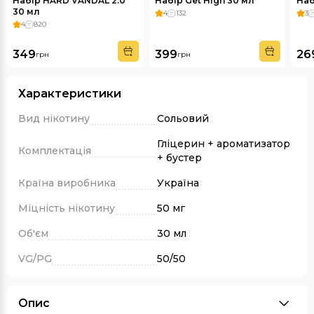
Набір HARD VANDAL 2.0
Набір Get High 30 мл
Наб
30 мл
4
132
3
4
820
349
399
26
грн
грн
Характеристики
Вид нікотину
Сольовий
Гліцерин + ароматизатор
Комплектація
+ бустер
Країна виробника
Україна
Міцність нікотину
50 мг
Об'єм
30 мл
VG/PG
50/50
Опис