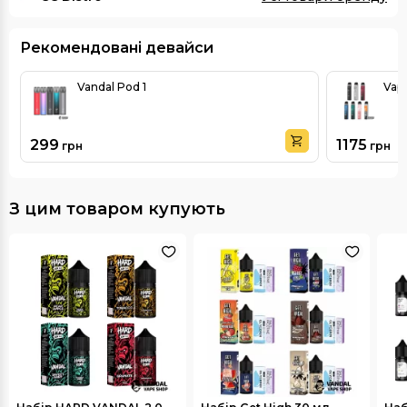
Рекомендовані девайси
Vandal Pod 1
Vap
299
1175
грн
грн
З цим товаром купують