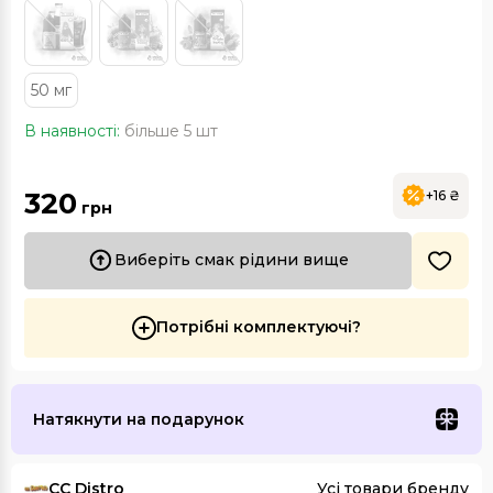
50 мг
В наявності:
більше 5 шт
320
+16 ₴
грн
Виберіть смак рідини вище
Потрібні комплектуючі?
Натякнути на подарунок
CC Distro
Усі товари бренду