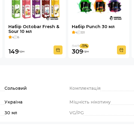
Набір Octobar Fresh &
Набір Punch 30 мл
Sour 10 мл
4
331
4
8
349
-11%
149
309
грн
грн
Сольовий
Комплектація
Україна
Міцність нікотину
30 мл
VG/PG