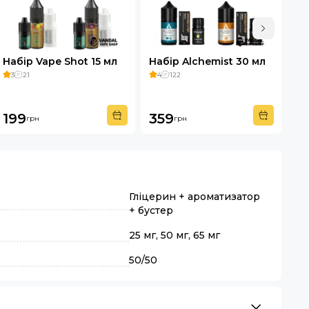
Набір Vape Shot 15 мл
Набір Alchemist 30 мл
На
3
21
4
122
4
199
359
3
грн
грн
Гліцерин + ароматизатор
+ бустер
25 мг, 50 мг, 65 мг
50/50