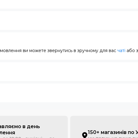
замовлення ви можете звернутись в зручному для вас
чаті
або 
авляємо в день
150+ магазинів по 
лення