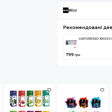
Blizz
Рекомендовані де
VAPORESSO XROS 5 
799
грн