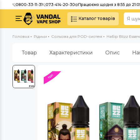
0800-33-11-31
073-414-20-30
Працюємо щодня з 8:55 до 21:0
Каталог товарів
Головна
Рідини
Сольова для POD-систем
Набір Blizz Essen
Товар
Характеристики
Опис
На