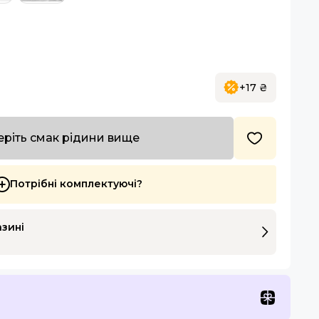
+17 ₴
ріть смак рідини вище
Потрібні комплектуючі?
азині