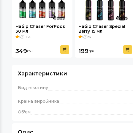
Набір Chaser ForPods
Набір Chaser Special
30 мл
Berry 15 мл
4
1184
4
24
349
199
грн
грн
Характеристики
Вид нікотину
Країна виробника
Об'єм
Опис