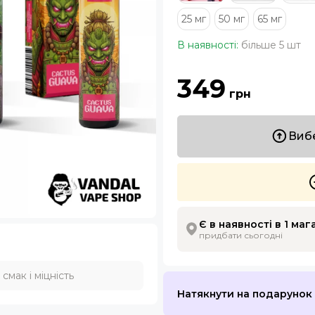
25 мг
50 мг
65 мг
В наявності:
більше 5 шт
349
грн
Вибе
Є в наявності в 1 маг
придбати сьогодні
мак і міцність
Натякнути на подарунок