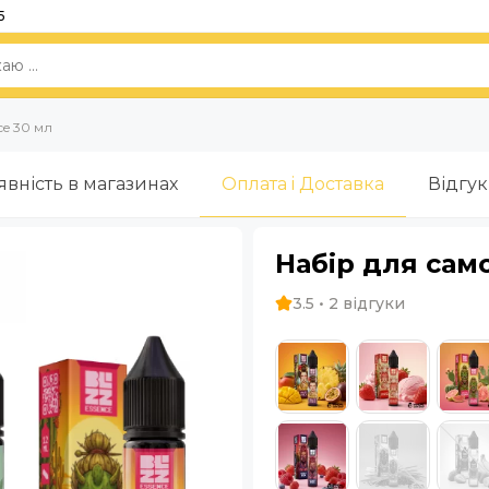
5
ce 30 мл
явність в магазинах
Оплата i Доставка
Відгу
Набір для само
3.5 • 2 відгуки