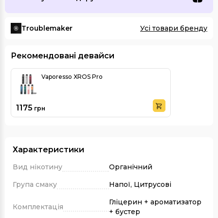
Troublemaker
Усі товари бренду
Рекомендовані девайси
Vaporesso XROS Pro
1175
грн
Характеристики
Вид нікотину
Органічний
Група смаку
Напої, Цитрусові
Гліцерин + ароматизатор
Комплектація
+ бустер