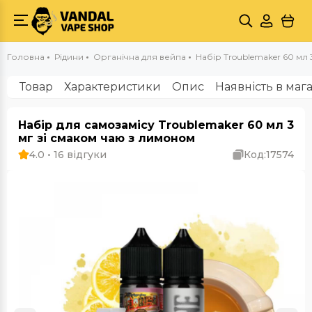
Головна
Рідини
Органічна для вейпа
Набір Troublemaker 60 мл 3 
Товар
Характеристики
Опис
Наявність в маг
Набір для самозамісу Troublemaker 60 мл 3
мг зі смаком чаю з лимоном
4.0 • 16 відгуки
Код:
17574