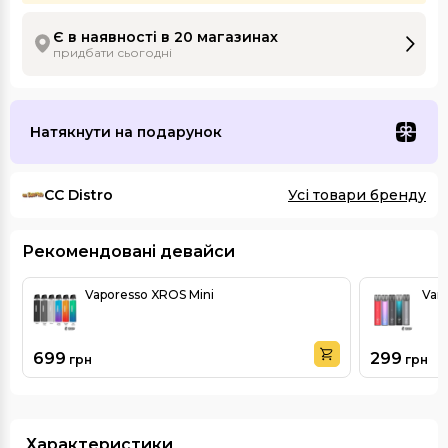
Є в наявності в 20 магазинах
придбати сьогодні
Натякнути на подарунок
CC Distro
Усі товари бренду
Рекомендовані девайси
Vaporesso XROS Mini
Vand
699
299
грн
грн
Характеристики