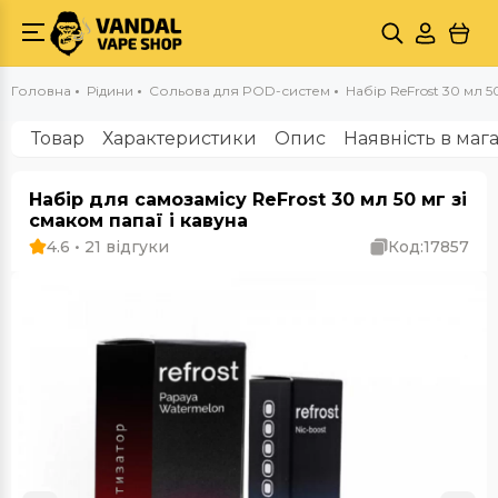
Головна
Рідини
Сольова для POD-систем
Набір ReFrost 30 мл 5
Товар
Характеристики
Опис
Наявність в маг
Набір для самозамісу ReFrost 30 мл 50 мг зі
смаком папаї і кавуна
4.6 • 21 відгуки
Код:
17857