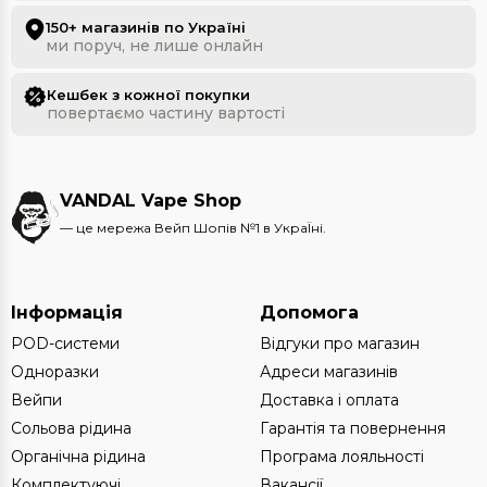
150+ магазинів по Україні
ми поруч, не лише онлайн
Кешбек з кожної покупки
повертаємо частину вартості
VANDAL Vape Shop
— це мережа Вейп Шопів №1 в УкраЇні.
Інформація
Допомога
POD-системи
Відгуки про магазин
Одноразки
Адреси магазинів
Вейпи
Доставка і оплата
Сольова рідина
Гарантія та повернення
Органічна рідина
Програма лояльності
Комплектуючі
Вакансії