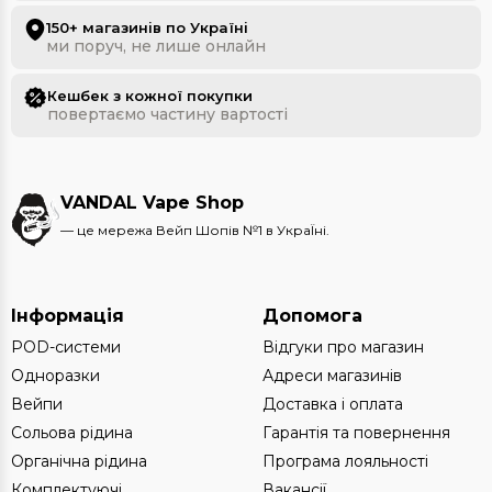
150+ магазинів по Україні
ми поруч, не лише онлайн
Кешбек з кожної покупки
повертаємо частину вартості
VANDAL Vape Shop
— це мережа Вейп Шопів №1 в УкраЇні.
Інформація
Допомога
POD-системи
Відгуки про магазин
Одноразки
Адреси магазинів
Вейпи
Доставка і оплата
Сольова рідина
Гарантія та повернення
Органічна рідина
Програма лояльності
Комплектуючі
Вакансії