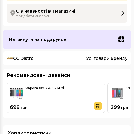
Є в наявності в 1 магазині
придбати сьогодні
Натякнути на подарунок
CC Distro
Усі товари бренду
Рекомендовані девайси
Vaporesso XROS Mini
Vand
699
299
грн
грн
Характеристики