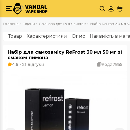
Головна
Рідини
Сольова для POD-систем
Набір ReFrost 30 мл 5
Товар
Характеристики
Опис
Наявність в маг
Набір для самозамісу ReFrost 30 мл 50 мг зі
смаком лимона
4.6 • 21 відгуки
Код:
17855