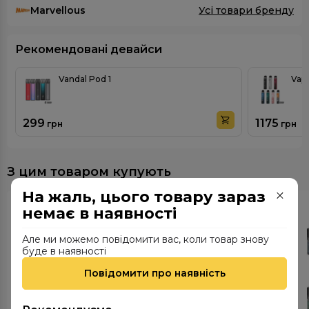
Marvellous
Усі товари бренду
Рекомендовані девайси
Vandal Pod 1
Vap
299
1175
грн
грн
З цим товаром купують
На жаль, цього товару зараз
немає в наявності
Але ми можемо повідомити вас, коли товар знову
буде в наявності
Повідомити про наявність