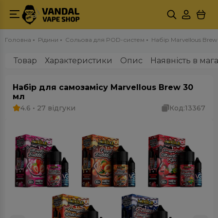
Головна
Рідини
Сольова для POD-систем
Набір Marvellous Brew
Товар
Характеристики
Опис
Наявність в маг
Набір для самозамісу Marvellous Brew 30
мл
4.6 • 27 відгуки
Код:
13367