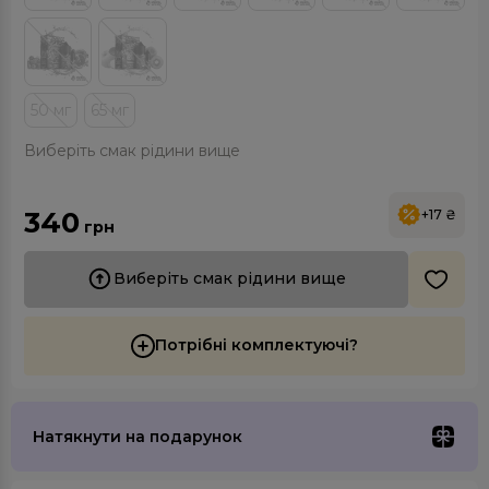
50 мг
65 мг
Виберіть смак рідини вище
340
+17 ₴
грн
Виберіть смак рідини вище
Потрібні комплектуючі?
Натякнути на подарунок