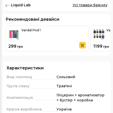
Liquid Lab
Усі товари бренду
Рекомендовані девайси
Vandal Pod 1
Vap
299
1199
грн
грн
Характеристики
Вид нікотину
Сольовий
Група смаку
Трав'яні
Гліцерин + ароматизатор
Комплектація
+ бустер + коробка
Країна виробника
Україна