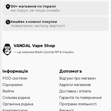
150+ магазинів по Україні
ми поруч, не лише онлайн
Кешбек з кожної покупки
повертаємо частину вартості
VANDAL Vape Shop
— це мережа Вейп Шопів №1 в УкраЇні.
Інформація
Допомога
POD-системи
Відгуки про магазин
Одноразки
Адреси магазинів
Вейпи
Доставка і оплата
Сольова рідина
Гарантія та повернення
Органічна рідина
Програма лояльності
Комплектуючі
Вакансії