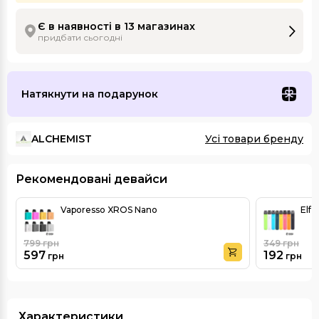
Є в наявності в 13 магазинах
придбати сьогодні
Натякнути на подарунок
ALCHEMIST
Усі товари бренду
Рекомендовані девайси
Vaporesso XROS Nano
Elf 
799
грн
349
грн
597
192
грн
грн
Характеристики