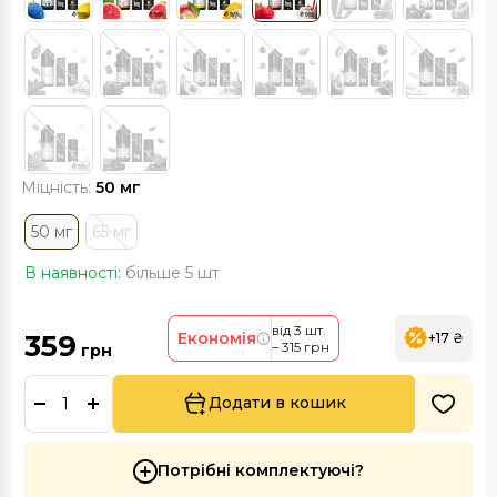
Міцність:
50 мг
50 мг
65 мг
В наявності:
більше 5 шт
від 3 шт.
359
Економія
+17 ₴
– 315 грн
грн
Додати в кошик
Потрібні комплектуючі?