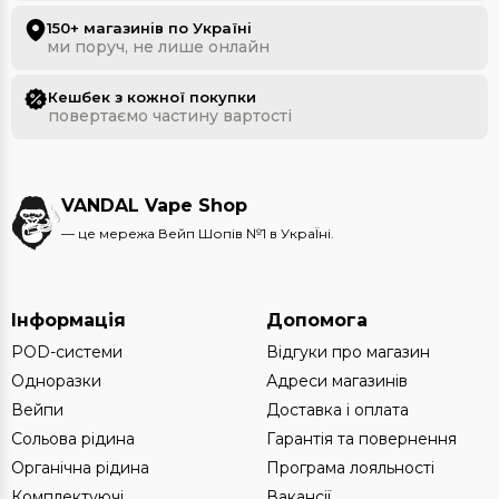
150+ магазинів по Україні
ми поруч, не лише онлайн
Кешбек з кожної покупки
повертаємо частину вартості
VANDAL Vape Shop
— це мережа Вейп Шопів №1 в УкраЇні.
Інформація
Допомога
POD-системи
Відгуки про магазин
Одноразки
Адреси магазинів
Вейпи
Доставка і оплата
Сольова рідина
Гарантія та повернення
Органічна рідина
Програма лояльності
Комплектуючі
Вакансії