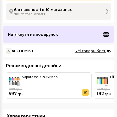
Є в наявності в 10 магазинах
придбати сьогодні
Натякнути на подарунок
ALCHEMIST
Усі товари бренду
Рекомендовані девайси
Vaporesso XROS Nano
Elf 
799
грн
349
грн
597
192
грн
грн
Характеристики