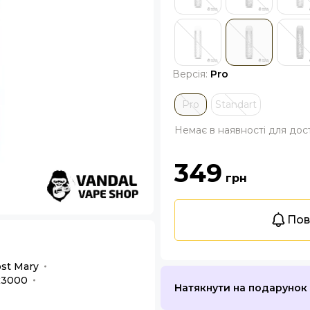
Версія:
Pro
Pro
Standart
Немає в наявності для дос
349
грн
Пов
st Mary
к
3000
Натякнути на подарунок