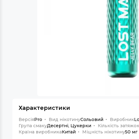
Характеристики
Версія
Pro
Вид нікотину
Сольовий
Виробник
Lo
Група смаку
Десертні, Цукерки
Кількість затяжо
Країна виробника
Китай
Міцність нікотину
50 мг