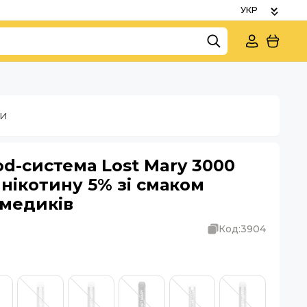
ки
d-система Lost Mary 3000
 нікотину 5% зі смаком
медиків
Код:
3904