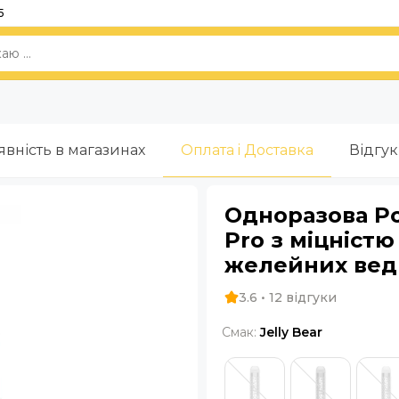
5
явність в магазинах
Оплата i Доставка
Відгу
Одноразова Po
Pro з міцністю
желейних вед
3.6 • 12 відгуки
Смак:
Jelly Bear