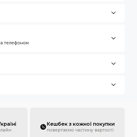
за телефоном
Україні
Кешбек з кожної покупки
нлайн
повертаємо частину вартості