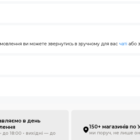
замовлення ви можете звернутись в зручному для вас
чаті
або 
авляємо в день
150+ магазинів по 
лення
ми поруч, не лише о
 до 18:00 • вихідні — до