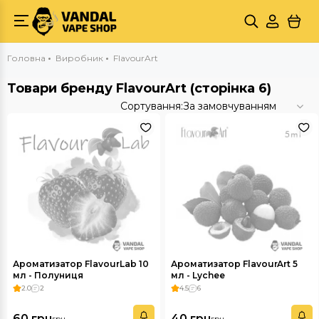
Головна
Виробник
FlavourArt
Товари бренду FlavourArt (сторінка 6)
Сортування:
За замовчуванням
Ароматизатор FlavourLab 10
Ароматизатор FlavourArt 5
мл - Полуниця
мл - Lychee
2.0
2
4.5
6
60 грн
40 грн
грн
грн