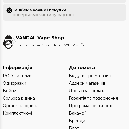
Кешбек з кожної покупки
повертаємо частину вартості
VANDAL Vape Shop
— це мережа Вейп Шопів №1 в УкраЇні.
Інформація
Допомога
POD-системи
Відгуки про магазин
Одноразки
Адреси магазинів
Вейпи
Доставка і оплата
Сольова рідина
Гарантія та повернення
Органічна рідина
Програма лояльності
Комплектуючі
Вакансії
Бренди
Блог