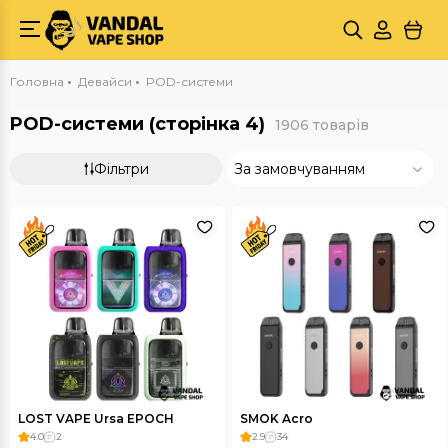
Головна
Девайси
POD-системи
POD-системи (сторінка 4)
1906 товарів
Фільтри
За замовчуванням
LOST VAPE Ursa EPOCH
SMOK Acro
4.0
2
2.9
34