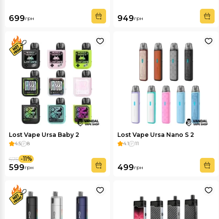
699
949
грн
грн
Lost Vape Ursa Baby 2
Lost Vape Ursa Nano S 2
4.5
8
4.1
11
-11%
675
599
499
грн
грн