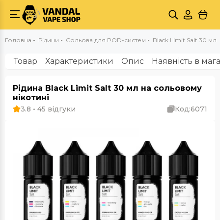
Головна
Рідини
Сольова для POD-систем
Black Limit Salt 30 мл
Товар
Характеристики
Опис
Наявність в маг
Рідина Black Limit Salt 30 мл на сольовому
нікотині
3.8 • 45 відгуки
Код:
6071