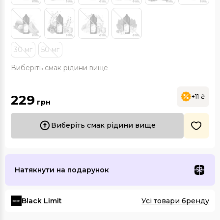
30 мг
50 мг
Виберіть смак рідини вище
229
+11 ₴
грн
Виберіть смак рідини вище
Натякнути на подарунок
Black Limit
Усі товари бренду