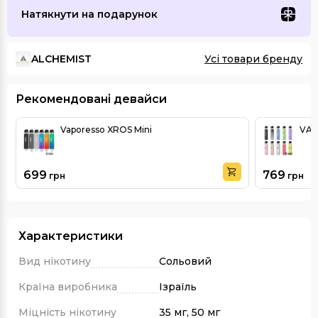
Натякнути на подарунок
ALCHEMIST
Усі товари бренду
Рекомендовані девайси
Vaporesso XROS Mini
VAP
699
769
грн
грн
Характеристики
Вид нікотину
Сольовий
Країна виробника
Ізраїль
Міцність нікотину
35 мг, 50 мг