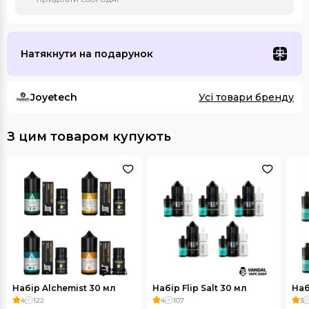
Натякнути на подарунок
Joyetech
Усі товари бренду
З цим товаром купують
Набір Alchemist 30 мл
Набір Flip Salt 30 мл
Наб
4
122
4
107
3