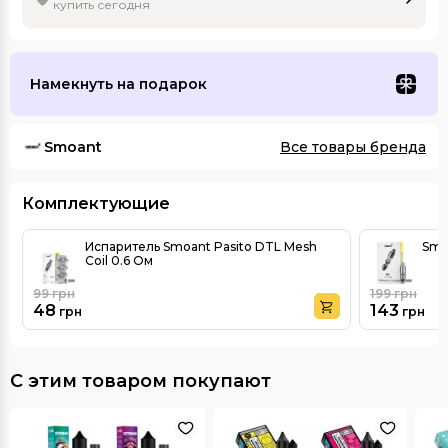
купить сегодня
Намекнуть на подарок
Smoant
Все товары бренда
Комплектующие
Испаритель Smoant Pasito DTL Mesh
Smo
Coil 0.6 Ом
99
грн
199
грн
48
143
грн
грн
С этим товаром покупают