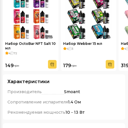
Набор OctoBar NFT Salt 10
Набор Webber 15 мл
Наб
мл
4
3
4
4
72
149
179
31
грн
грн
Характеристики
Производитель
Smoant
Сопротивление испарителя
1.4 Ом
Рекомендуемая мощность
10 - 13 Вт