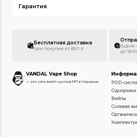
Гарантия
Отпра
Бесплатная доставка
будни 
при покупке от 850 ₴
до 16:0
VANDAL Vape Shop
Информа
— это сеть вейп-шопов №1 в Украине.
POD-систе
Одноразки
Вейпы
Солевая жи
Органическ
Комплекту