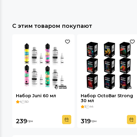
С этим товаром покупают
Набор Juni 60 мл
Набор OctoBar Strong
30 мл
4
50
3
44
239
319
грн
грн