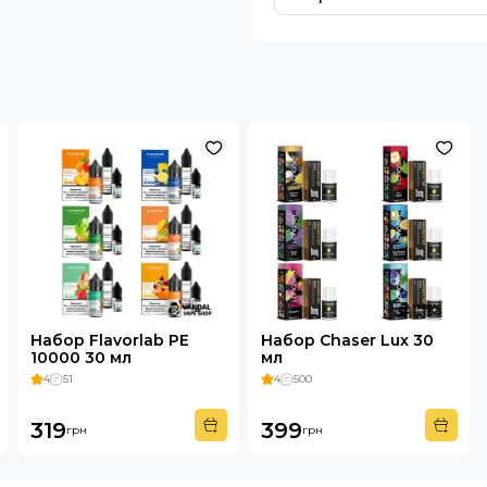
Набор Flavorlab PE
Набор Chaser Lux 30
10000 30 мл
мл
4
51
4
500
319
399
грн
грн