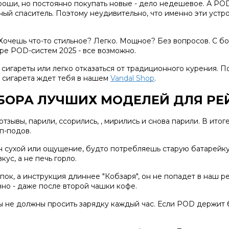
роши, но постоянно покупать новые - дело недешевое. А PO
й спаситель. Поэтому неудивительно, что именно эти устро
. Хочешь что-то стильное? Легко. Мощное? Без вопросов. С 
ре POD-систем 2025 - все возможно.
 сигареты или легко отказаться от традиционного курения. П
 сигарета
ждет тебя в нашем
Vandal Shop
.
БОРА ЛУЧШИХ МОДЕЛЕЙ ДЛЯ РЕ
тзывы, парили, ссорились, , мирились и снова парили. В итог
п-подов
.
 он сухой или ощущение, будто потребляешь старую батарейку 
ус, а не печь горло.
пок, а инструкция длиннее "Кобзаря", он не попадет в наш р
вно - даже после второй чашки кофе.
ы
не должны просить зарядку каждый час. Если POD держит б