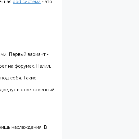
учшая
pod система
- это
ми. Первый вариант -
рет
на форумах. Налил,
под себя. Такие
одведут в ответственный
учишь наслаждения. В