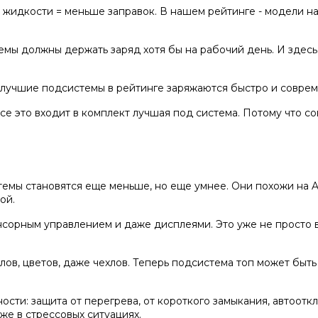
жидкости = меньше заправок. В нашем рейтинге - модели на 
темы
должны держать заряд хотя бы на рабочий день. И здес
лучшие подсистемы
в рейтинге заряжаются быстро и соврем
се это входит в комплект
лучшая под система
. Потому что с
темы становятся еще меньше, но еще умнее. Они похожи на Ai
ой.
нсорным управлением и даже дисплеями. Это уже не просто 
ов, цветов, даже чехлов. Теперь
подсистема топ
может быть 
ти: защита от перегрева, от короткого замыкания, автоотк
же в стрессовых ситуациях.