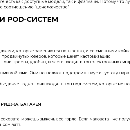
ге есть как доступные модели, так и флагманы. Потому что
л
по соотношению "цена=качество".
И POD-СИСТЕМ
иджами, которые заменяются полностью, и со сменными койла
ее продвинутых юзеров, которые ценят кастомизацию.
они просты, удобны, и часто входят в
топ электронных сига
ми койлами. Они позволяют подстроить вкус и густоту пара 
бъединяет одно - они входят в
топ под систем
, которые не п
ТРИДЖА, БАТАРЕЯ
ысоковата, можешь выжечь все горло. Если маловата - не пол
нсом ватт.