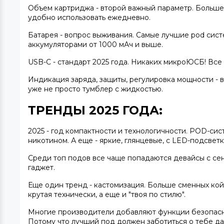
Объем картриджа
- второй важный параметр. Больше 
удобно использовать ежедневно.
Батарея
- вопрос выживания.
Самые лучшие pod сис
аккумуляторами от 1000 мАч и выше.
USB-C
- стандарт 2025 года. Никаких микроЮСБ! Все
Индикация заряда, защиты, регулировка мощности - в
уже не просто тумблер с жидкостью.
ТРЕНДЫ 2025 ГОДА:
2025 - год компактности и технологичности. POD-сис
никотином. А еще - яркие, глянцевые, с LED-подсветк
Среди топ подов все чаще попадаются девайсы с се
гаджет.
Еще один тренд - кастомизация. Больше сменных койл
крутая технически, а еще и "твоя по стилю".
Многие производители добавляют функции безопаснос
Потому что
лучший под
должен заботиться о тебе да