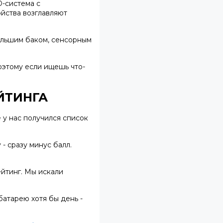
D-система с
йства возглавляют
большим баком, сенсорным
оэтому если ищешь что-
ЙТИНГА
е у нас получился список
- сразу минус балл.
ейтинг. Мы искали
атарею хотя бы день -