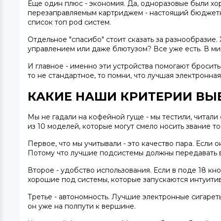
Еще один плюс - экономия. Да, одноразовые были хо
перезаправляемым картриджем - настоящий бюджетны
список
топ pod систем.
Отдельное "спасибо" стоит сказать за разнообразие
управлением или даже блютузом? Все уже есть. В ми
И главное - именно эти устройства помогают бросить
то не стандартное, то помни, что
лучшая электронная
КАКИЕ НАШИ КРИТЕРИИ ВЫ
Мы не гадали на кофейной гуще - мы тестили, читали о
из 10 моделей, которые могут смело носить звание
то
Первое, что мы учитывали - это качество пара. Если
Потому что
лучшие подсистемы
должны передавать вк
Второе - удобство использования. Если в поде 18 кно
хорошие под системы
, которые запускаются интуити
Третье - автономность.
Лучшие электронные сигарет
он уже на полпути к вершине.