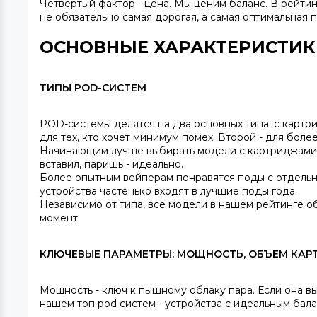
Четвертый фактор - цена. Мы ценим баланс. В рейтин
не обязательно самая дорогая, а самая оптимальная 
ОСНОВНЫЕ ХАРАКТЕРИСТИК
ТИПЫ POD-СИСТЕМ
POD-системы делятся на два основных типа: с картр
для тех, кто хочет минимум помех. Второй - для бол
Начинающим лучше выбирать модели с картриджами - 
вставил, паришь - идеально.
Более опытным вейперам понравятся поды с отдельны
устройства частенько входят в лучшие
поды года.
Независимо от типа, все модели в нашем рейтинге о
момент.
КЛЮЧЕВЫЕ ПАРАМЕТРЫ: МОЩНОСТЬ, ОБЪЕМ КАР
Мощность
- ключ к пышному облаку пара. Если она в
нашем
топ pod систем
- устройства с идеальным бала