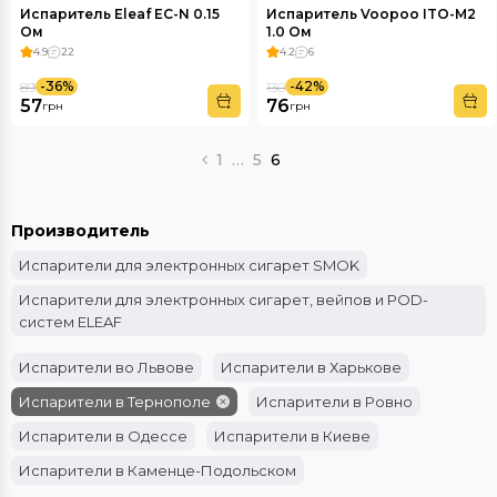
Испаритель Eleaf EC-N 0.15
Испаритель Voopoo ITO-М2
Ом
1.0 Ом
4.9
22
4.2
6
-36%
-42%
89
130
57
76
грн
грн
1
…
5
6
Производитель
Испарители для электронных сигарет SMOK
Испарители для электронных сигарет, вейпов и POD-
систем ELEAF
Испарители во Львове
Испарители в Харькове
Испарители в Тернополе
Испарители в Ровно
Испарители в Одессе
Испарители в Киеве
Испарители в Каменце-Подольском